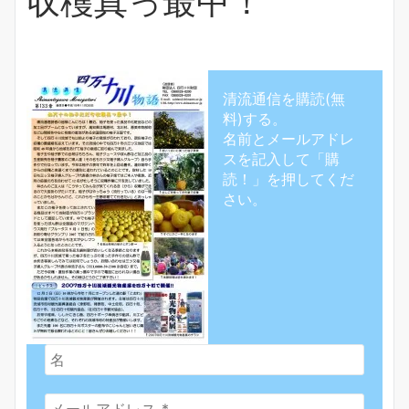
収穫真っ最中！
清流通信を購読(無
料)する。
名前とメールアドレ
スを記入して「購
読！」を押してくだ
さい。