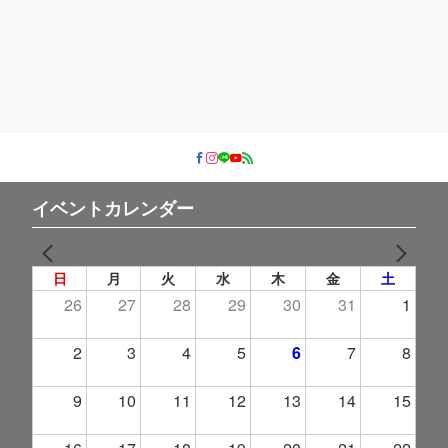
ゴ
リ
ー
イベントカレンダー
2026年 8月
PREV
NEXT
日
月
火
水
木
金
土
26
27
28
29
30
31
1
2
3
4
5
6
7
8
9
10
11
12
13
14
15