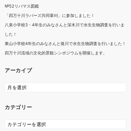
№52リバマス図鑑
「四万十川ラバーズ共同葦刈」に参加しました！
八束小学校3・4年生のみなさんと深木川で水生生物調査を行いま
した！
東山小学校4年生のみなさんと後川で水生生物調査を行いました！
四万十川流域の文化的景観シンポジウムを開催します。
アーカイブ
ア
ー
カ
イ
カテゴリー
ブ
カ
テ