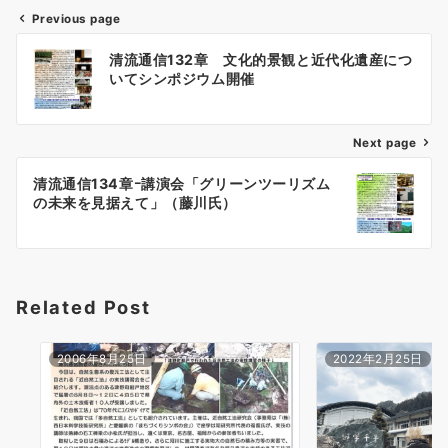
Previous page
投
清流通信132章 文化的景観と近代化遺産につ
稿
いてシンポジウム開催
ナ
ビ
ゲ
Next page
ー
清流通信134章ｰ講演会「グリーンツーリズム
シ
の未来を見据えて」（藤川氏）
ョ
ン
Related Post
2006年8月25日
2022年2月25日