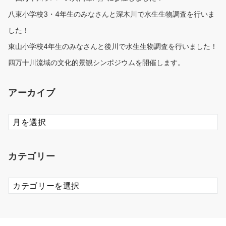
八束小学校3・4年生のみなさんと深木川で水生生物調査を行いま
した！
東山小学校4年生のみなさんと後川で水生生物調査を行いました！
四万十川流域の文化的景観シンポジウムを開催します。
アーカイブ
ア
ー
カ
イ
カテゴリー
ブ
カ
テ
ゴ
リ
ー