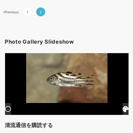
投
Previous
1
2
稿
の
ペ
ー
Photo Gallery Slideshow
ジ
送
り
清流通信を購読する