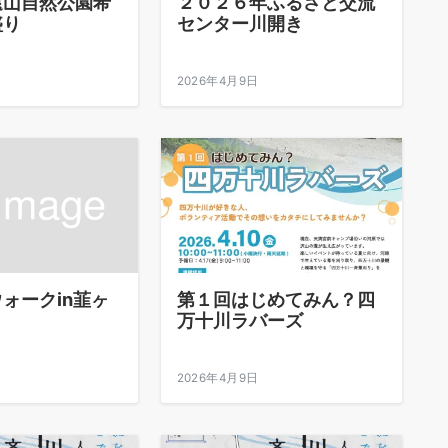
遠山自然公園希
２０２６年ふるさと交流
盛り
センター川開き
2026年4月9日
ォークin韮ヶ
第１回はじめてみん？四
万十川ラバーズ
2026年4月9日