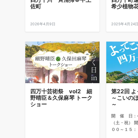
佐町
希少植物
2026年4月9日
2025年4月24
四万十芸術祭 vol2 細
第22回 
野晴臣＆久保麻琴 トーク
～こいの
ショー
～
開 催 日：
（土・祝） 開
００～１５：００