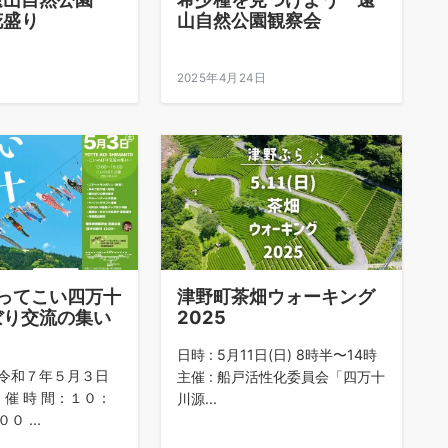
花盛り
山自然公園観察会
日
2025年4月24日
よってこい四万十
津野町茶畑ウォーキング
ぼり交流の集い
2025
日時 : 5月11日(日) 8時半〜14時
令和７年５月３日
主催 : 船戸活性化委員会「四万十
 催 時 間：１０：
川源...
 ...