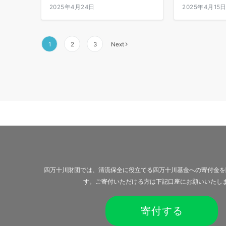
2025年4月24日
2025年4月15
投
1
2
3
Next
稿
の
ペ
ー
ジ
送
り
四万十川財団では、清流保全に役立てる四万十川基金への寄付金を
す。ご寄付いただける方は下記口座にお願いいたし
寄付する