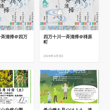
一斉清掃＠四万
四万十川一斉清掃＠梼原
町
2026年4月9日
遠山自然公園
希少種を見つけよう 遠