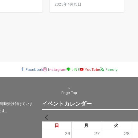
日
2025年4月15日
Facebook
Instagram
LINE
YouTube
Feedly
Page Top
イベントカレンダー
随時受け付けていま
ます。
PREV
日
月
火
26
27
28