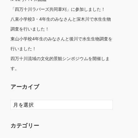
「四万十川ラバーズ共同葦刈」に参加しました！
八束小学校3・4年生のみなさんと深木川で水生生物
調査を行いました！
東山小学校4年生のみなさんと後川で水生生物調査を
行いました！
四万十川流域の文化的景観シンポジウムを開催しま
す。
アーカイブ
ア
ー
カ
イ
カテゴリー
ブ