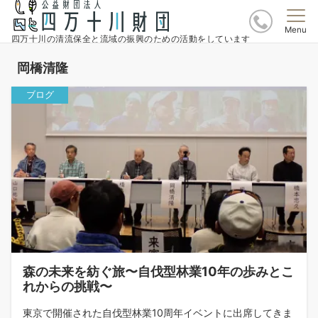
Menu
四万十川の清流保全と流域の振興のための活動をしています
岡橋清隆
ブログ
森の未来を紡ぐ旅〜自伐型林業10年の歩みとこ
れからの挑戦〜
東京で開催された自伐型林業10周年イベントに出席してきま