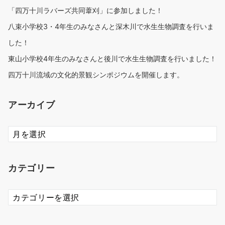
「四万十川ラバーズ共同葦刈」に参加しました！
八束小学校3・4年生のみなさんと深木川で水生生物調査を行いま
した！
東山小学校4年生のみなさんと後川で水生生物調査を行いました！
四万十川流域の文化的景観シンポジウムを開催します。
アーカイブ
ア
ー
カ
イ
カテゴリー
ブ
カ
テ
ゴ
リ