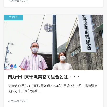
2021年9月22日
ブログ
四万十川東部漁業協同組合とは・・・
武政組合長(左)、事務員久保さん(右) 目次 組合長 武政賢市
氏四万十川東部漁業...
2021年9月22日