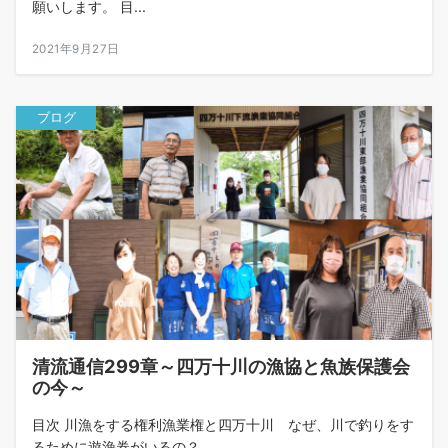
願いします。 目...
2021年9月27日
ブログ
清流通信299章～四万十川の漁協と魚族保護会
の今～
目次 川漁をする権利漁業権と四万十川 なぜ、川で釣りをす
るために遊漁券がいるの？...