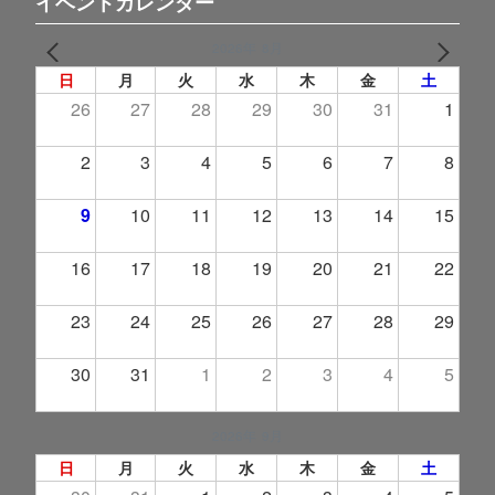
イベントカレンダー
2026年 8月
PREV
NEXT
日
月
火
水
木
金
土
26
27
28
29
30
31
1
2
3
4
5
6
7
8
9
10
11
12
13
14
15
16
17
18
19
20
21
22
23
24
25
26
27
28
29
30
31
1
2
3
4
5
2026年 9月
日
月
火
水
木
金
土