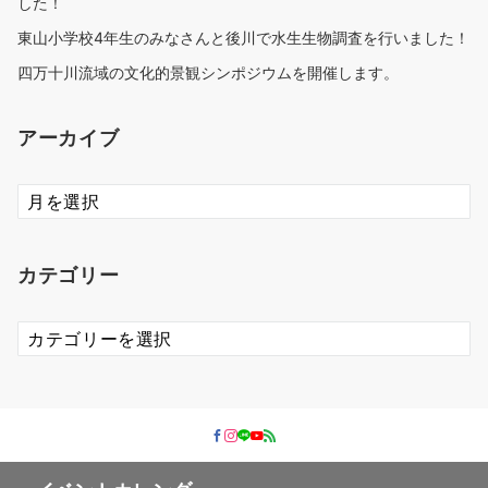
した！
東山小学校4年生のみなさんと後川で水生生物調査を行いました！
四万十川流域の文化的景観シンポジウムを開催します。
アーカイブ
ア
ー
カ
イ
カテゴリー
ブ
カ
テ
ゴ
リ
ー