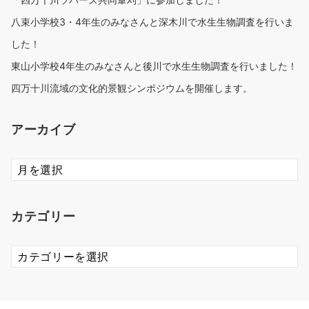
八束小学校3・4年生のみなさんと深木川で水生生物調査を行いま
した！
東山小学校4年生のみなさんと後川で水生生物調査を行いました！
四万十川流域の文化的景観シンポジウムを開催します。
アーカイブ
ア
ー
カ
イ
カテゴリー
ブ
カ
テ
ゴ
リ
ー