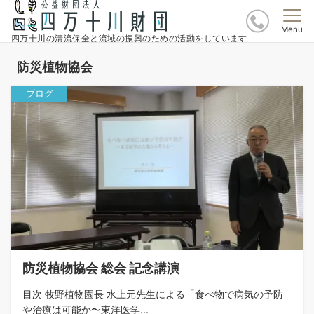
Menu
四万十川の清流保全と流域の振興のための活動をしています
防災植物協会
ブログ
防災植物協会 総会 記念講演
目次 牧野植物園長 水上元先生による「食べ物で病気の予防
や治療は可能か〜東洋医学...