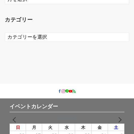
ー
カ
イ
カテゴリー
ブ
カ
テ
ゴ
リ
ー
イベントカレンダー
2026年 8月
PREV
NEXT
日
月
火
水
木
金
土