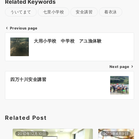
Related Keywords
ういてまて
七里小学校
安全講習
着衣泳
Previous page
投
大用小学校 中学校 アユ漁体験
稿
ナ
ビ
ゲ
Next page
ー
四万十川安全講習
シ
ョ
ン
Related Post
2010年12月10日
2013年4月9日