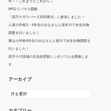
年！～これまでとこれから～
№52リバマス図鑑
「四万十川ラバーズ共同葦刈」に参加しました！
八束小学校3・4年生のみなさんと深木川で水生生物
調査を行いました！
東山小学校4年生のみなさんと後川で水生生物調査を
行いました！
四万十川流域の文化的景観シンポジウムを開催しま
す。
アーカイブ
ア
ー
カ
イ
カテゴリー