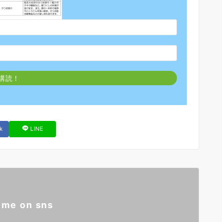
k
LINE
 me on sns