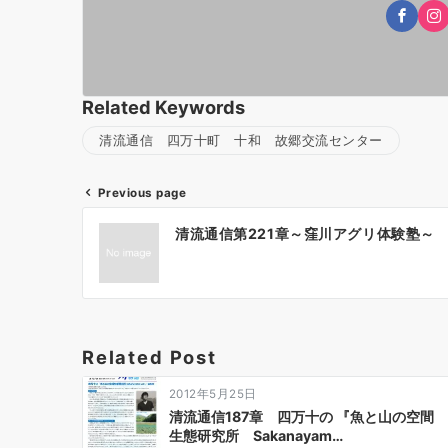
Related Keywords
清流通信 四万十町 十和 故郷交流センター
Previous page
投
清流通信第221章～窪川アグリ体験塾～
稿
ナ
ビ
ゲ
ー
Related Post
シ
ョ
2012年5月25日
ン
清流通信187章 四万十の 『魚と山の空間
生態研究所 Sakanayam…