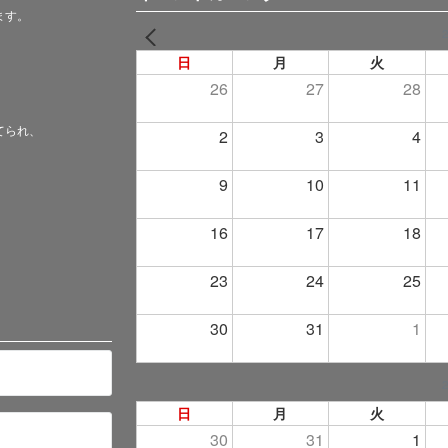
ます。
PREV
日
月
火
26
27
28
てられ、
2
3
4
9
10
11
16
17
18
23
24
25
30
31
1
日
月
火
30
31
1