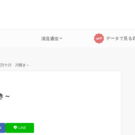
データで見る
清流通信
四万十川 川開き～
き～
k
LINE