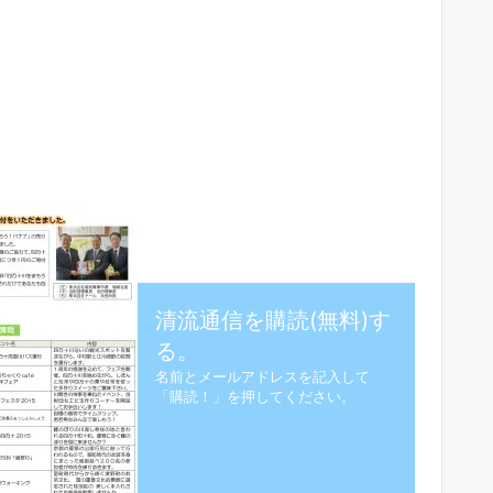
清流通信を購読(無料)す
る。
名前とメールアドレスを記入して
「購読！」を押してください。