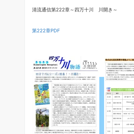
清流通信第222章～四万十川 川開き～
第222章PDF