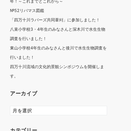
年！～これまでとこれから～
№52リバマス図鑑
「四万十川ラバーズ共同葦刈」に参加しました！
八束小学校3・4年生のみなさんと深木川で水生生物
調査を行いました！
東山小学校4年生のみなさんと後川で水生生物調査を
行いました！
四万十川流域の文化的景観シンポジウムを開催しま
す。
アーカイブ
ア
ー
カ
イ
カテゴリー