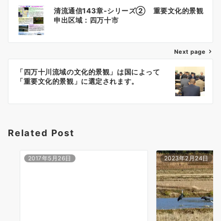
投
清流通信143章-シリーズ② 重要文化的景観
稿
申出区域：四万十市
ナ
ビ
ゲ
Next page
ー
「四万十川流域の文化的景観」は国によって
シ
「重要文化的景観」に選定されます。
ョ
ン
Related Post
2017年5月26日
2023年2月24日