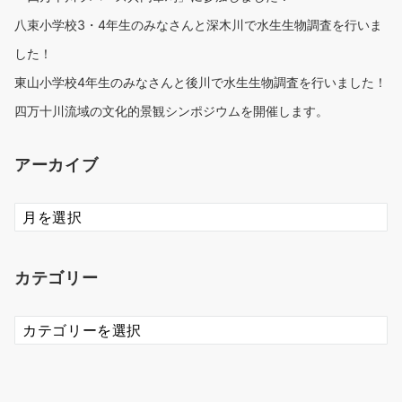
八束小学校3・4年生のみなさんと深木川で水生生物調査を行いま
した！
東山小学校4年生のみなさんと後川で水生生物調査を行いました！
四万十川流域の文化的景観シンポジウムを開催します。
アーカイブ
ア
ー
カ
イ
カテゴリー
ブ
カ
テ
ゴ
リ
ー