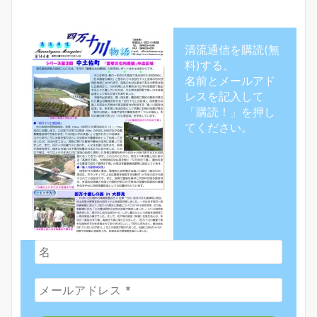
清流通信を購読(無
料)する。
名前とメールアド
レスを記入して
「購読！」を押し
てください。