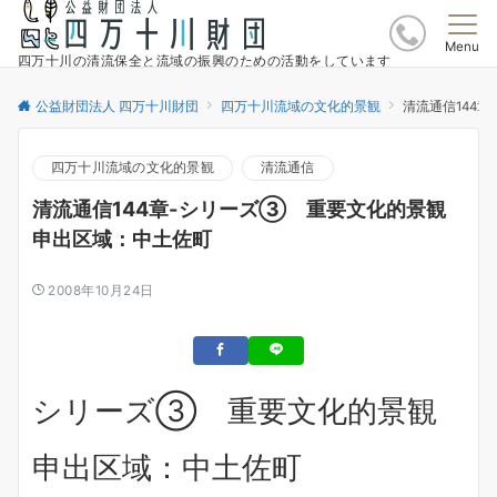
Menu
四万十川の清流保全と流域の振興のための活動をしています
公益財団法人 四万十川財団
四万十川流域の文化的景観
清流通信144
四万十川流域の文化的景観
清流通信
清流通信144章-シリーズ③ 重要文化的景観
申出区域：中土佐町
2008年10月24日
シリーズ③ 重要文化的景観
申出区域：中土佐町