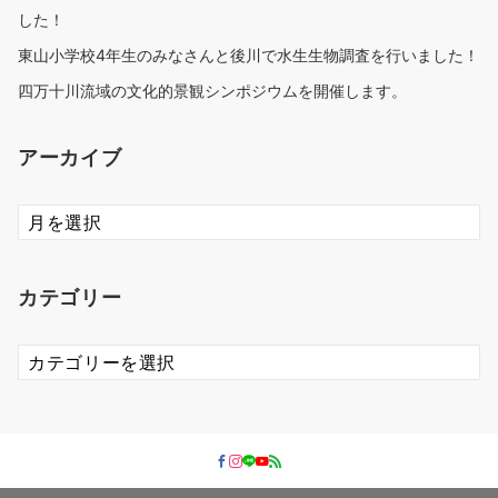
した！
東山小学校4年生のみなさんと後川で水生生物調査を行いました！
四万十川流域の文化的景観シンポジウムを開催します。
アーカイブ
ア
ー
カ
イ
カテゴリー
ブ
カ
テ
ゴ
リ
ー