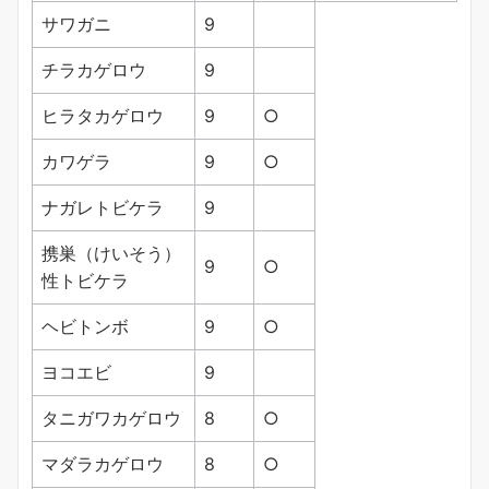
サワガニ
9
チラカゲロウ
9
ヒラタカゲロウ
9
○
カワゲラ
9
○
ナガレトビケラ
9
携巣（けいそう）
9
○
性トビケラ
ヘビトンボ
9
○
ヨコエビ
9
タニガワカゲロウ
8
○
マダラカゲロウ
8
○