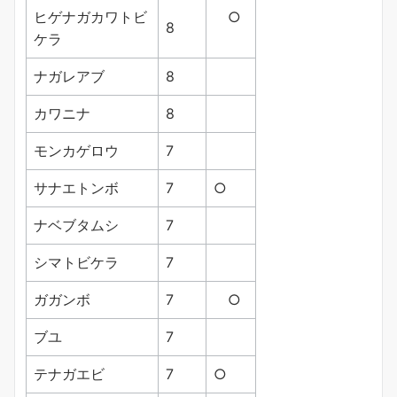
ヒゲナガカワトビ
○
8
ケラ
ナガレアブ
8
カワニナ
8
モンカゲロウ
7
サナエトンボ
7
○
ナベブタムシ
7
シマトビケラ
7
ガガンボ
7
○
ブユ
7
テナガエビ
7
○