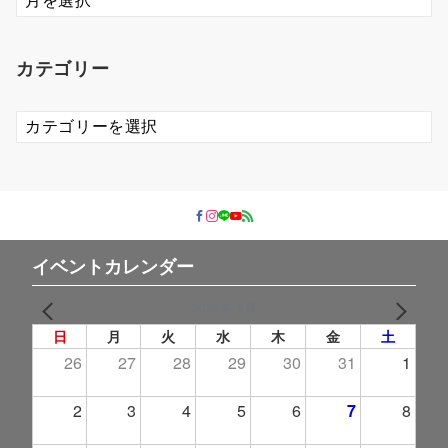
ー
カ
イ
カテゴリー
ブ
カ
テ
ゴ
リ
ー
イベントカレンダー
2026年 8月
PREV
NEXT
日
月
火
水
木
金
土
26
27
28
29
30
31
1
2
3
4
5
6
7
8