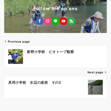
Follow me on sns
Previous page
投
影野小学校 ビオトープ観察
稿
ナ
ビ
ゲ
Next page
ー
具同小学校 水辺の楽校 その2
シ
ョ
ン