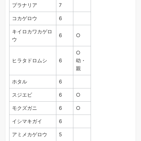
プラナリア
7
コカゲロウ
6
キイロカワカゲロ
6
○
ウ
○
ヒラタドロムシ
6
幼・
親
ホタル
6
スジエビ
6
○
モクズガニ
6
○
イシマキガイ
6
アミメカゲロウ
5