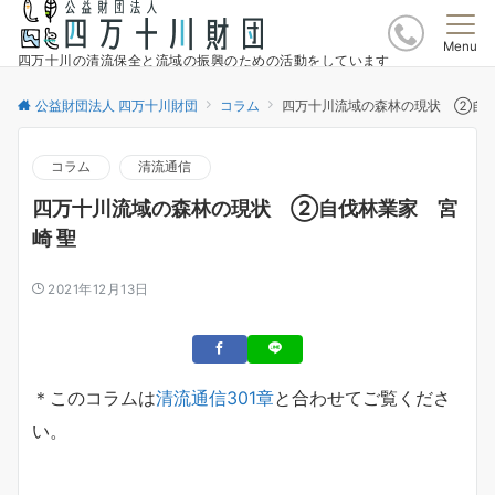
Menu
四万十川の清流保全と流域の振興のための活動をしています
公益財団法人 四万十川財団
コラム
四万十川流域の森林の現状 ②自伐
コラム
清流通信
四万十川流域の森林の現状 ②自伐林業家 宮
崎 聖
2021年12月13日
＊このコラムは
清流通信301章
と合わせてご覧くださ
い。