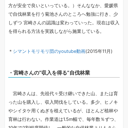
方が安全で良いといっている。）そんななか、愛媛県
で自伐林業を行う菊池さんのところへ勉強に行き、少
しずつ 宮崎さんの認識は変わっていった。現在は収入
を得られる方法を実践しながら施業している。
＊
シマントモリモリ団のyoutube動画
(2015年11月)
・宮崎さんの”収入を得る”自伐林業
宮崎さんは、先祖代々受け継いできた山、または育
った山を購入し、収入間伐をしている。多少、ヒノキ
やシイタケ用くぬぎを植えているが、ほとんど植林や
育林は行わない。作業道は1.5m幅で、毎年数％ずつ、
10年で2割程度間伐し、一般的な自伐林業よりもさら