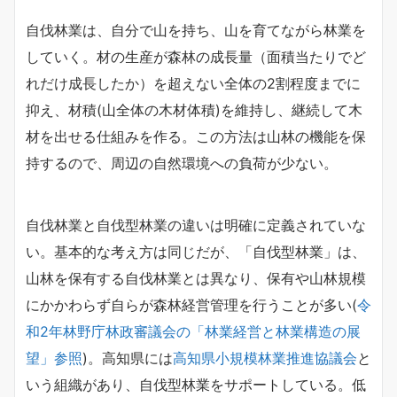
自伐林業は、自分で山を持ち、山を育てながら林業を
していく。材の生産が森林の成長量（面積当たりでど
れだけ成長したか）を超えない全体の2割程度までに
抑え、材積(山全体の木材体積)を維持し、継続して木
材を出せる仕組みを作る。この方法は山林の機能を保
持するので、周辺の自然環境への負荷が少ない。
自伐林業と自伐型林業の違いは明確に定義されていな
い。基本的な考え方は同じだが、「自伐型林業」は、
山林を保有する自伐林業とは異なり、保有や山林規模
にかかわらず自らが森林経営管理を行うことが多い(
令
和2年林野庁林政審議会の「林業経営と林業構造の展
望」参照
)。高知県には
高知県小規模林業推進協議会
と
いう組織があり、自伐型林業をサポートしている。低