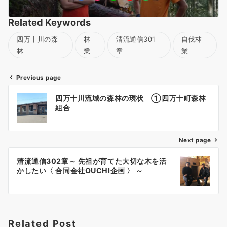
Related Keywords
四万十川の森
林
清流通信301
自伐林
林
業
章
業
Previous page
投
四万十川流域の森林の現状 ①四万十町森林
稿
組合
ナ
ビ
ゲ
Next page
ー
清流通信302章～ 先祖が育てた大切な木を活
シ
かしたい〈 合同会社OUCHI企画 〉 ～
ョ
ン
Related Post