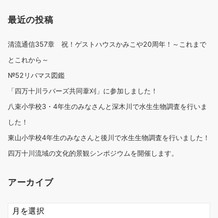
最近の投稿
清流通信357章 祝！ゲストハウスかみこや20周年！～これまで
とこれから～
№52リバマス図鑑
「四万十川ラバーズ共同葦刈」に参加しました！
八束小学校3・4年生のみなさんと深木川で水生生物調査を行いま
した！
東山小学校4年生のみなさんと後川で水生生物調査を行いました！
四万十川流域の文化的景観シンポジウムを開催します。
アーカイブ
ア
ー