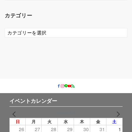
カ
イ
カテゴリー
ブ
カ
テ
ゴ
リ
ー
イベントカレンダー
2026年 8月
PREV
NEXT
日
月
火
水
木
金
土
26
27
28
29
30
31
1