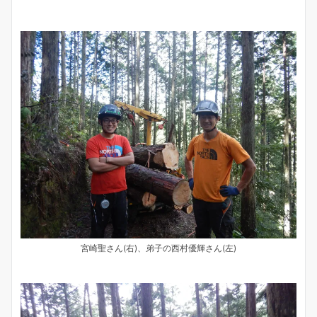
宮崎聖さん(右)、弟子の西村優輝さん(左)