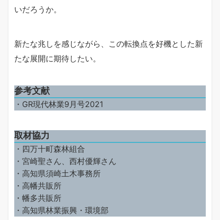
いだろうか。
新たな兆しを感じながら、この転換点を好機とした新
たな展開に期待したい。
参考文献
・GR現代林業9月号2021
取材協力
・四万十町森林組合
・宮崎聖さん、西村優輝さん
・高知県須崎土木事務所
・高幡共販所
・幡多共販所
・高知県林業振興・環境部