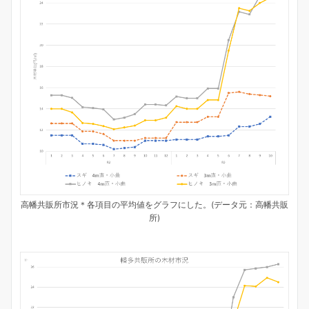
高幡共販所市況＊各項目の平均値をグラフにした。(データ元：高幡共販
所)