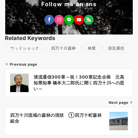
Follow me on sns
Related Keywords
ウッドショック
四万十川森林
林業
清流通信
Previous page
投
清流通信300章～祝！300章記念企画 元高
稿
知県知事 橋本大二郎氏に聞く四万十川への思
ナ
い～
ビ
ゲ
Next page
ー
四万十川流域の森林の現状 ①四万十町森林
シ
組合
ョ
ン