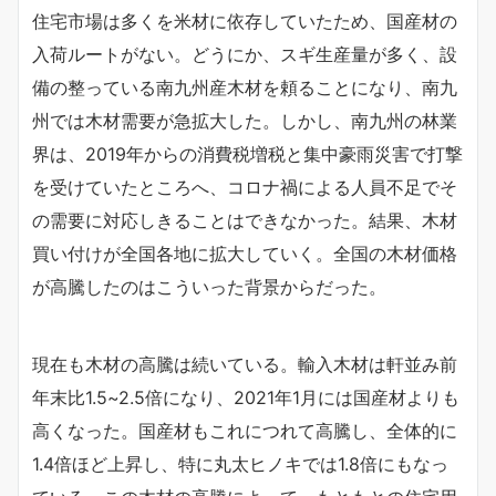
住宅市場は多くを米材に依存していたため、国産材の
入荷ルートがない。どうにか、スギ生産量が多く、設
備の整っている南九州産木材を頼ることになり、南九
州では木材需要が急拡大した。しかし、南九州の林業
界は、2019年からの消費税増税と集中豪雨災害で打撃
を受けていたところへ、コロナ禍による人員不足でそ
の需要に対応しきることはできなかった。結果、木材
買い付けが全国各地に拡大していく。全国の木材価格
が高騰したのはこういった背景からだった。
現在も木材の高騰は続いている。輸入木材は軒並み前
年末比1.5~2.5倍になり、2021年1月には国産材よりも
高くなった。国産材もこれにつれて高騰し、全体的に
1.4倍ほど上昇し、特に丸太ヒノキでは1.8倍にもなっ