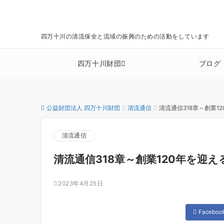
四万十川の清流保全と流域の振興のための活動をしています
四万十川財団
ブログ
公益財団法人 四万十川財団
清流通信
清流通信318章～創業
清流通信
清流通信318章～創業120年を迎
2023年4月25日
Faceboo