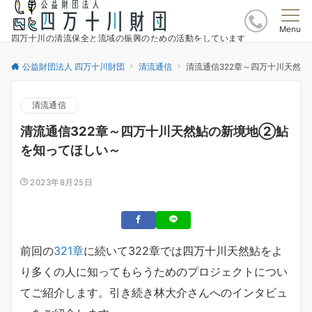
Menu
四万十川の清流保全と流域の振興のための活動をしています
公益財団法人 四万十川財団
清流通信
清流通信322章～四万十川天然
清流通信
清流通信322章～四万十川天然鮎の新境地②鮎
を知ってほしい～
2023年8月25日
前回の
321章
に続いて322章では四万十川天然鮎をよ
り多くの人に知ってもらうためのプロジェクトについ
てご紹介します。引き続き林大介さんへのインタビュ