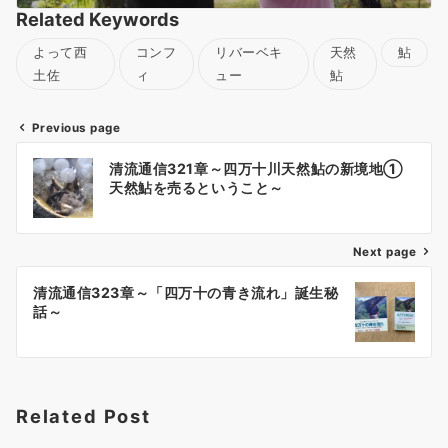
Related Keywords
よって西
コンフ
リバーベキ
天然
鮎
土佐
ィ
ュー
鮎
Previous page
投
清流通信321章～四万十川天然鮎の新境地①
稿
天然鮎を売るということ～
ナ
ビ
ゲ
Next page
ー
清流通信323章～「四万十の青き流れ」誕生秘
シ
話～
ョ
ン
Related Post