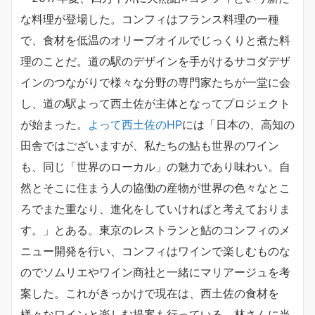
な料理が登場した。コンフィはフランス料理の一種
で、食材を低温のオリーブオイルでじっくりと煮た料
理のことだ。道の駅のデザインを手がけるサコダデザ
インのつながりで様々な分野の専門家たちが一堂に会
し、道の駅よって西土佐が主体となってプロジェクト
が始まった。
よって西土佐のHP
には「日本の、高知の
田舎ではございますが、私たちの鮎も世界のワイン
も、同じ「世界のローカル」の魅力であり味わい。自
然とそこに住まう人の協働の産物が世界の色々なとこ
ろでまた重なり、進化をしていければと考えておりま
す。」とある。東京のレストランと鮎のコンフィのメ
ニュー開発を行い、コンフィはワインで楽しむものな
のでソムリエやワイン商社と一緒にマリアージュを考
案した。これがきっかけで現在は、西土佐の食材を
様々なワインと楽しむ提案も行っている。林さんに当