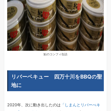
鮎のコンフィ缶詰
リバーベキュー 四万十川をBBQの聖
地に
2020年、次に動き出したのは
「しまんとリバーべキ