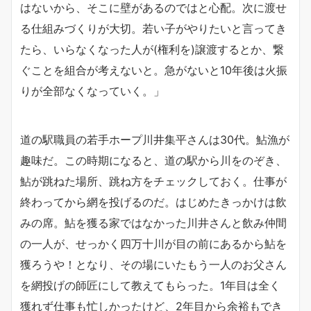
はないから、そこに壁があるのではと心配。次に渡せ
る仕組みづくりが大切。若い子がやりたいと言ってき
たら、いらなくなった人が(権利を)譲渡するとか、繋
ぐことを組合が考えないと。急がないと10年後は火振
りが全部なくなっていく。」
道の駅職員の若手ホープ川井集平さんは30代。鮎漁が
趣味だ。この時期になると、道の駅から川をのぞき、
鮎が跳ねた場所、跳ね方をチェックしておく。仕事が
終わってから網を投げるのだ。はじめたきっかけは飲
みの席。鮎を獲る家ではなかった川井さんと飲み仲間
の一人が、せっかく四万十川が目の前にあるから鮎を
獲ろうや！となり、その場にいたもう一人のお父さん
を網投げの師匠にして教えてもらった。1年目は全く
獲れず仕事も忙しかったけど、2年目から余裕もでき