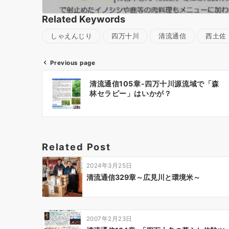
Related Keywords
しゃえんじり
四万十川
清流通信
西土佐
Previous page
投
清流通信105章-四万十川源流域で「森
稿
林セラピー」はいかが？
ナ
ビ
ゲ
ー
Related Post
シ
ョ
2024年3月25日
ン
清流通信329章～広見川と環境米～
2007年2月23日