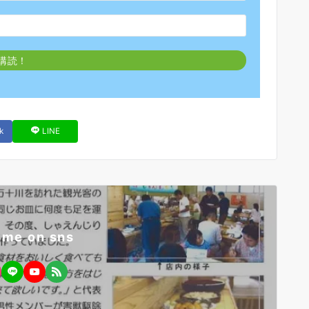
k
LINE
 me on sns