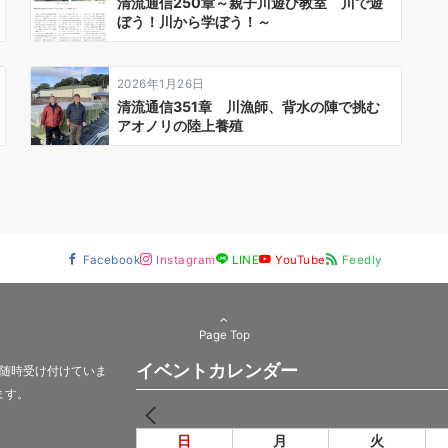
清流通信250章～親子川遊び教室 川で遊
ぼう！川から学ぼう！～
2026年1月26日
清流通信351章 川漁師、背水の陣で挑む
アオノリの陸上養殖
Facebook
Instagram
LINE
YouTube
Feedly
Page Top
イベントカレンダー
随時受け付けていま
ます。
PREV
日
月
火