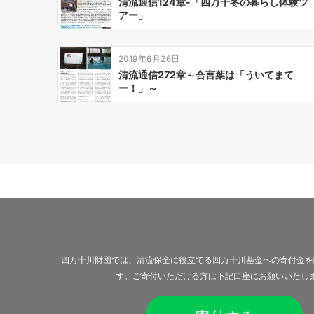
清流通信124章-「四万十冬の暮らし体験ツ
アー」
2019年6月26日
清流通信272章～合言葉は「ういてまて
ー！」～
四万十川財団では、清流保全に役立てる四万十川基金への寄付金を
す。ご寄付いただける方は下記口座にお願いいたし