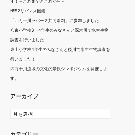
年！～これまでとこれから～
№52リバマス図鑑
「四万十川ラバーズ共同葦刈」に参加しました！
八束小学校3・4年生のみなさんと深木川で水生生物
調査を行いました！
東山小学校4年生のみなさんと後川で水生生物調査を
行いました！
四万十川流域の文化的景観シンポジウムを開催しま
す。
アーカイブ
ア
ー
カ
イ
カテゴリー