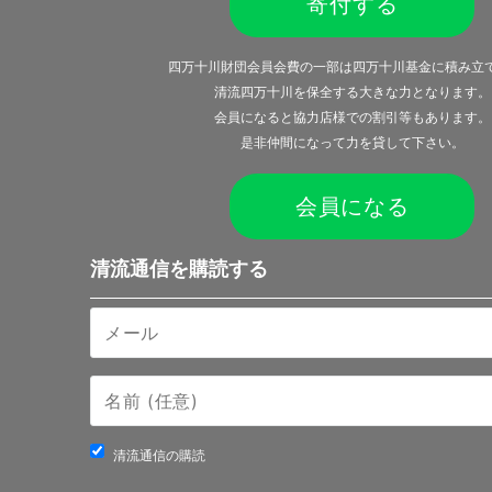
寄付する
四万十川財団会員会費の一部は四万十川基金に積み立
清流四万十川を保全する大きな力となります。
会員になると
協力店様での割引等
もあります。
是非仲間になって力を貸して下さい。
会員になる
清流通信を購読する
清流通信の購読