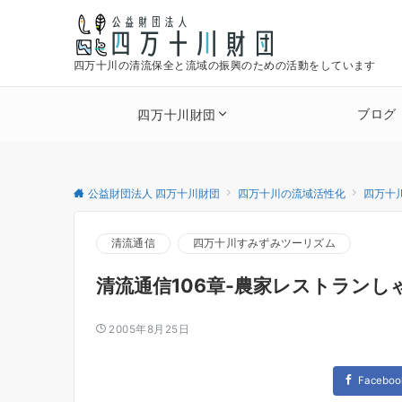
四万十川の清流保全と流域の振興のための活動をしています
ブログ
四万十川財団
公益財団法人 四万十川財団
四万十川の流域活性化
四万十
清流通信
四万十川すみずみツーリズム
清流通信106章-農家レストランし
2005年8月25日
Faceboo