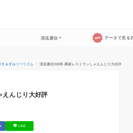
データで見る
清流通信
川すみずみツーリズム
清流通信106章-農家レストランしゃえんじり大好評
ゃえんじり大好評
k
LINE