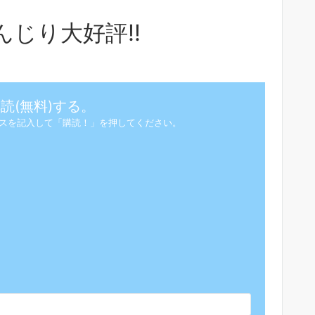
じり大好評!!
読(無料)する。
スを記入して「購読！」を押してください。