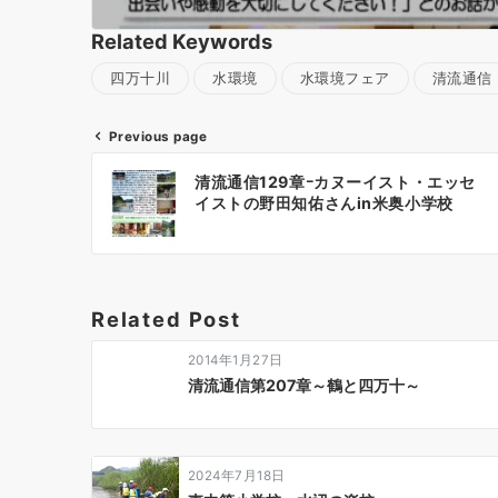
Related Keywords
四万十川
水環境
水環境フェア
清流通信
Previous page
投
清流通信129章ｰカヌーイスト・エッセ
稿
イストの野田知佑さんin米奥小学校
ナ
ビ
ゲ
ー
Related Post
シ
ョ
2014年1月27日
ン
清流通信第207章～鶴と四万十～
2024年7月18日