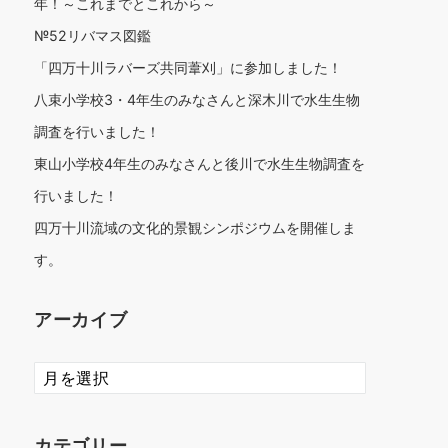
年！～これまでとこれから～
№52リバマス図鑑
「四万十川ラバーズ共同葦刈」に参加しました！
八束小学校3・4年生のみなさんと深木川で水生生物
調査を行いました！
東山小学校4年生のみなさんと後川で水生生物調査を
行いました！
四万十川流域の文化的景観シンポジウムを開催しま
す。
アーカイブ
ア
ー
カ
イ
カテゴリー