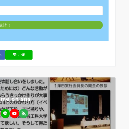
k
LINE
 me on sns