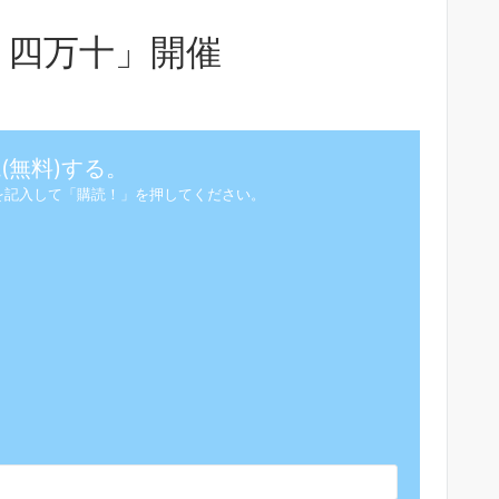
n 四万十」開催
(無料)する。
を記入して「購読！」を押してください。