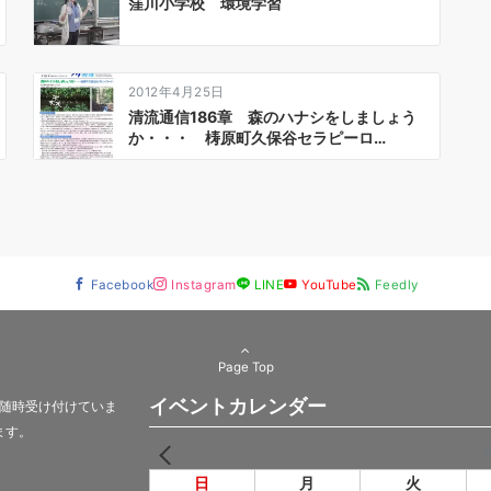
窪川小学校 環境学習
2012年4月25日
清流通信186章 森のハナシをしましょう
か・・・ 梼原町久保谷セラピーロ…
Facebook
Instagram
LINE
YouTube
Feedly
Page Top
イベントカレンダー
随時受け付けていま
ます。
PREV
日
月
火