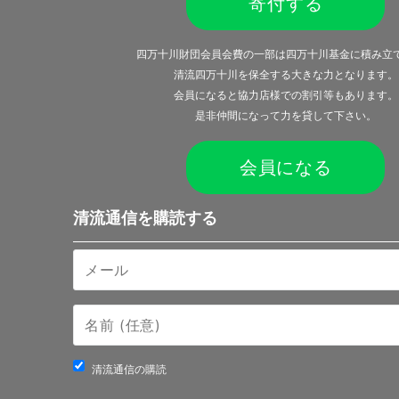
寄付する
四万十川財団会員会費の一部は四万十川基金に積み立
清流四万十川を保全する大きな力となります。
会員になると
協力店様での割引等
もあります。
是非仲間になって力を貸して下さい。
会員になる
清流通信を購読する
清流通信の購読