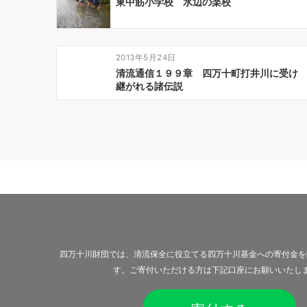
東中筋小学校 水辺の楽校
2013年5月24日
清流通信１９９章 四万十町打井川に受け
継がれる諸伝説
四万十川財団では、清流保全に役立てる四万十川基金への寄付金を
す。ご寄付いただける方は下記口座にお願いいたし