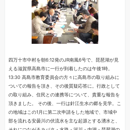
四万十市中村を朝6:12発のJR南風6号で、琵琶湖が見
える滋賀県高島市に一行が到着したのは午後1時。
13:30 高島市教育委員会の方々に高島市の取り組みに
ついての報告を頂き、その後質疑応答に。行政として
の取り組み、住民との連携等について、貴重な報告を
頂きました。 その後、一行は針江生水の郷を見学。こ
の地域はこの1月に第二次申請をした地域で、市域中
部を流れる安曇川の伏流水を主な起源とする湧水と、
それにつながるカバタ・水路・河川・内湖・琵琶湖の