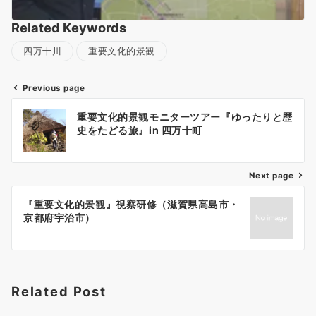
Related Keywords
四万十川
重要文化的景観
Previous page
投
重要文化的景観モニターツアー『ゆったりと歴
稿
史をたどる旅』in 四万十町
ナ
ビ
ゲ
Next page
ー
『重要文化的景観』視察研修（滋賀県高島市・
シ
京都府宇治市）
ョ
ン
Related Post