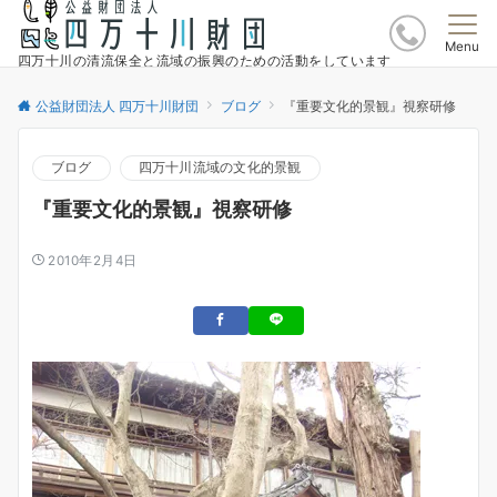
Menu
四万十川の清流保全と流域の振興のための活動をしています
公益財団法人 四万十川財団
ブログ
『重要文化的景観』視察研修
ブログ
四万十川流域の文化的景観
『重要文化的景観』視察研修
2010年2月4日