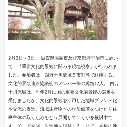
2月2日～3日、 滋賀県高島市及び京都府宇治市に於い
て、『重要文化的景観に関わる現地視察』が行われま
した。参加者は、四万十川流域５市町等で組織する、
文化的景観連絡協議会のメンバー等の総勢12人。 四万
十川流域は、昨年2月に国の重要文化的景観の選定を
受けましたが、文化的景観を活用した地域ブランド化
や交流の促進、流域生産物への付加価値をつけたり住
民主体の取り組みをどう展開していくかを検討中で
す。そこで今回、先進地を視察することで、今後の活