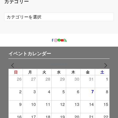
カテゴリー
ブ
カ
テ
ゴ
リ
ー
イベントカレンダー
2026年 8月
PREV
NEXT
日
月
火
水
木
金
土
26
27
28
29
30
31
1
2
3
4
5
6
7
8
9
10
11
12
13
14
15
16
17
18
19
20
21
22