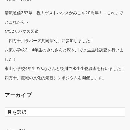
清流通信357章 祝！ゲストハウスかみこや20周年！～これまで
とこれから～
№52リバマス図鑑
「四万十川ラバーズ共同葦刈」に参加しました！
八束小学校3・4年生のみなさんと深木川で水生生物調査を行いま
した！
東山小学校4年生のみなさんと後川で水生生物調査を行いました！
四万十川流域の文化的景観シンポジウムを開催します。
アーカイブ
ア
ー
カ
イ