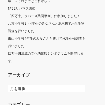
年！～これまでとこれから～
№52リバマス図鑑
「四万十川ラバーズ共同葦刈」に参加しました！
八束小学校3・4年生のみなさんと深木川で水生生物
調査を行いました！
東山小学校4年生のみなさんと後川で水生生物調査を
行いました！
四万十川流域の文化的景観シンポジウムを開催しま
す。
アーカイブ
ア
ー
カ
イ
カテゴリー