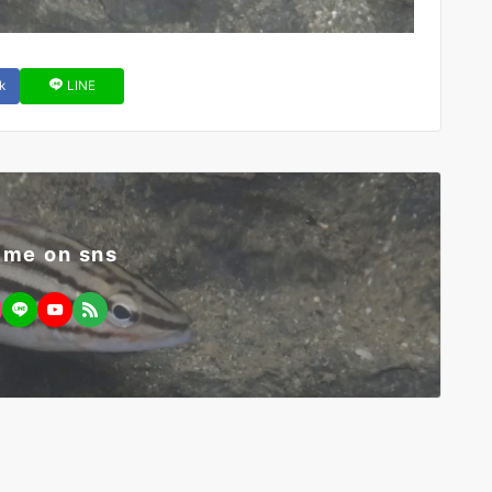
k
LINE
 me on sns