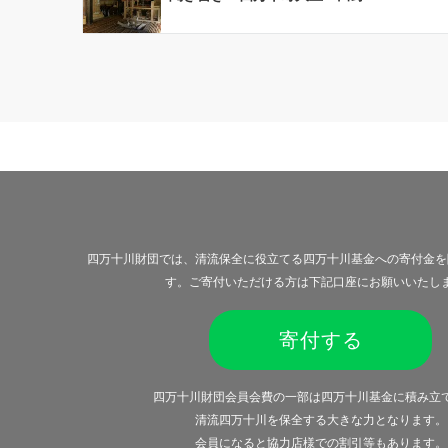
四万十川財団では、清流保全に役立てる四万十川基金への寄付金を
す。ご寄付いただける方は下記口座にお願いいたし
寄付する
四万十川財団会員会費の一部は四万十川基金に積み立
清流四万十川を保全する大きな力となります。
会員になると
協力店様での割引等
もあります。