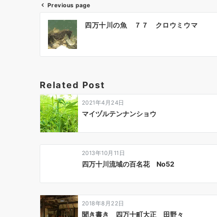
Previous page
投
四万十川の魚 ７７ クロウミウマ
稿
ナ
ビ
ゲ
ー
Related Post
シ
ョ
2021年4月24日
ン
マイヅルテンナンショウ
2013年10月11日
四万十川流域の百名花 No52
2018年8月22日
聞き書き 四万十町大正 田野々