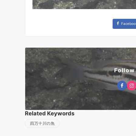
Faceboo
Follow
Related Keywords
四万十川の魚