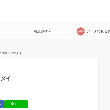
データで見る
清流通信
クロホシフエダイ
エダイ
k
LINE