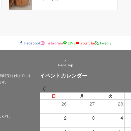
Facebook
Instagram
LINE
YouTube
Feedly
Page Top
イベントカレンダー
随時受け付けていま
ます。
PREV
日
月
火
26
27
28
てられ、
2
3
4