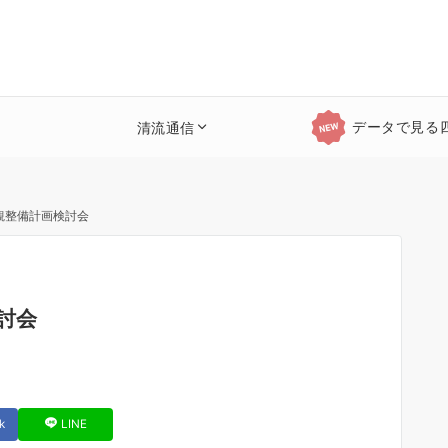
データで見る
清流通信
観整備計画検討会
討会
k
LINE