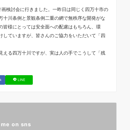
計画検討会に行きました。一昨日は同じく四万十市の
万十川条例と景観条例二重の網で無秩序な開発がな
の皆様にとっては安全面への配慮はもちろん、環
けしていますが、皆さんのご協力をいただいて「四
見える四万十川ですが、実は人の手でこうして「残
k
LINE
 me on sns