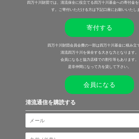
四万十川財団では、清流保全に役立てる四万十川基金への寄付金を
す。ご寄付いただける方は下記口座にお願いいたし
寄付する
四万十川財団会員会費の一部は四万十川基金に積み立
清流四万十川を保全する大きな力となります。
会員になると
協力店様での割引等
もあります。
是非仲間になって力を貸して下さい。
会員になる
清流通信を購読する