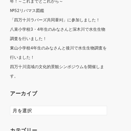
年！～これまでとこれから～
№52リバマス図鑑
「四万十川ラバーズ共同葦刈」に参加しました！
八束小学校3・4年生のみなさんと深木川で水生生物
調査を行いました！
東山小学校4年生のみなさんと後川で水生生物調査を
行いました！
四万十川流域の文化的景観シンポジウムを開催しま
す。
アーカイブ
ア
ー
カ
イ
カテゴリー