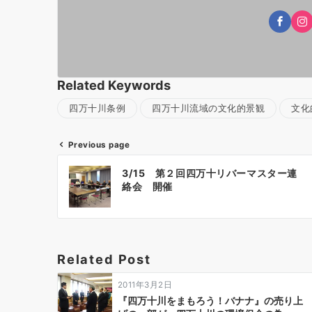
Related Keywords
四万十川条例
四万十川流域の文化的景観
文化
Previous page
投
3/15 第２回四万十リバーマスター連
稿
絡会 開催
ナ
ビ
ゲ
ー
Related Post
シ
ョ
2011年3月2日
ン
『四万十川をまもろう！バナナ』の売り上