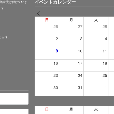
イベントカレンダー
随時受け付けていま
ます。
PREV
日
月
火
26
27
28
てられ、
2
3
4
9
10
11
16
17
18
23
24
25
30
31
1
日
月
火