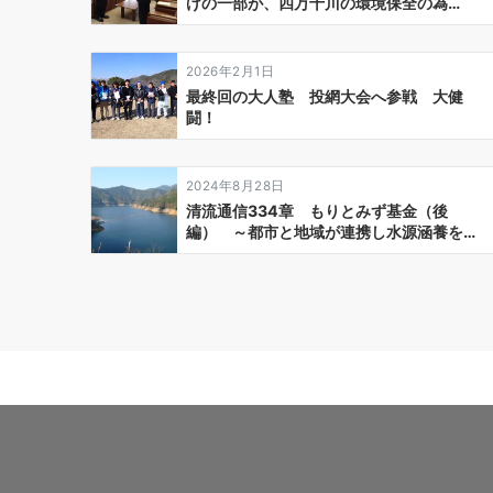
げの一部が、四万十川の環境保全の為…
2026年2月1日
最終回の大人塾 投網大会へ参戦 大健
闘！
2024年8月28日
清流通信334章 もりとみず基金（後
編） ～都市と地域が連携し水源涵養を…