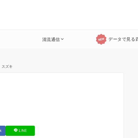
データで見る
清流通信
 スズキ
k
LINE