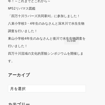
年！～これまでとこれから～
№52リバマス図鑑
「四万十川ラバーズ共同葦刈」に参加しました！
八束小学校3・4年生のみなさんと深木川で水生生物
調査を行いました！
東山小学校4年生のみなさんと後川で水生生物調査を
CLOSE
行いました！
四万十川流域の文化的景観シンポジウムを開催しま
す。
アーカイブ
ア
ー
カ
イ
カテゴリー