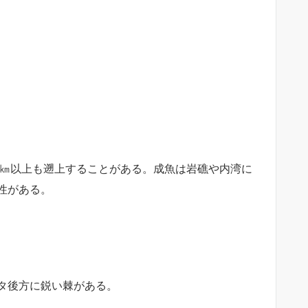
0㎞以上も遡上することがある。成魚は岩礁や内湾に
性がある。
タ後方に鋭い棘がある。