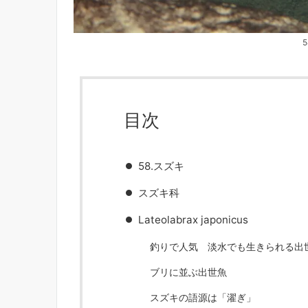
目次
58.スズキ
スズキ科
Lateolabrax japonicus
釣りで人気 淡水でも生きられる出
ブリに並ぶ出世魚
スズキの語源は「濯ぎ」