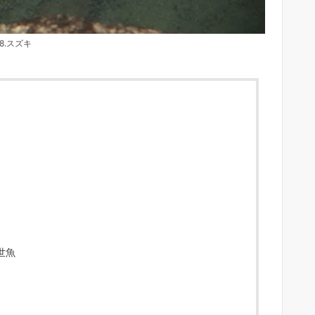
58.スズキ
世魚