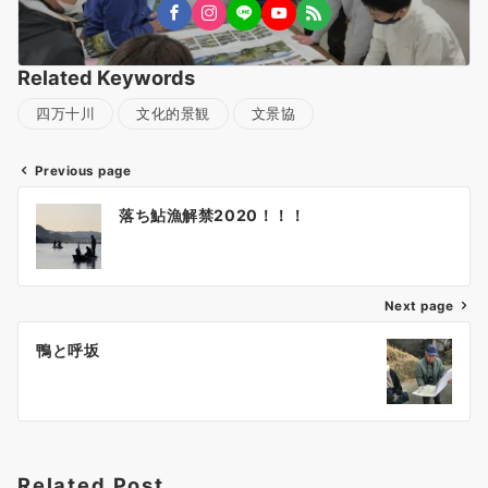
Related Keywords
四万十川
文化的景観
文景協
Previous page
投
落ち鮎漁解禁2020！！！
稿
ナ
ビ
ゲ
Next page
ー
鴨と呼坂
シ
ョ
ン
Related Post