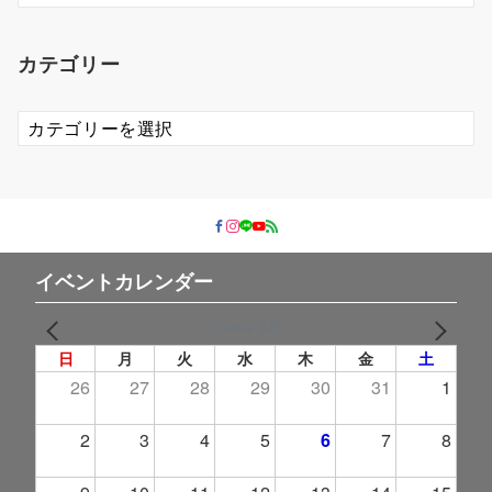
カ
イ
カテゴリー
ブ
カ
テ
ゴ
リ
ー
イベントカレンダー
2026年 8月
PREV
NEXT
日
月
火
水
木
金
土
26
27
28
29
30
31
1
2
3
4
5
6
7
8