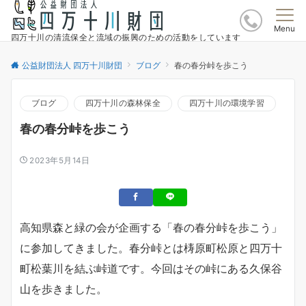
Menu
四万十川の清流保全と流域の振興のための活動をしています
公益財団法人 四万十川財団
ブログ
春の春分峠を歩こう
ブログ
四万十川の森林保全
四万十川の環境学習
春の春分峠を歩こう
2023年5月14日
高知県森と緑の会が企画する「春の春分峠を歩こう」
に参加してきました。春分峠とは梼原町松原と四万十
町松葉川を結ぶ峠道です。今回はその峠にある久保谷
山を歩きました。