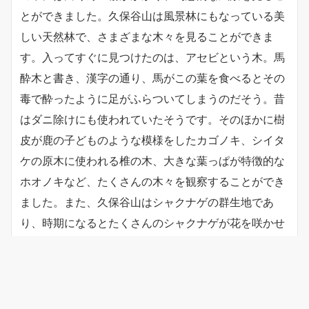
とができました。久保谷山は風景林にもなっている美
しい天然林で、さまざまな木々を見ることができま
す。入ってすぐに見つけたのは、アセビという木。馬
酔木と書き、漢字の通り、馬がこの葉を食べるとその
毒で酔ったように足がふらついてしまうのだそう。昔
はダニ除けにも使われていたそうです。そのほかに樹
皮が鹿の子どものような模様をしたカゴノキ、シイタ
ケの原木に使われる椎の木、大きな葉っぱが特徴的な
ホオノキなど、たくさんの木々を観察することができ
ました。また、久保谷山はシャクナゲの群生地であ
り、時期になるとたくさんのシャクナゲが花を咲かせ
ます。この時はすでにピークが終わり、数輪が残るの
みでしたが、２週間前ほどに見ごろを迎えていたそう
です。またその頃に来てみたいですね。