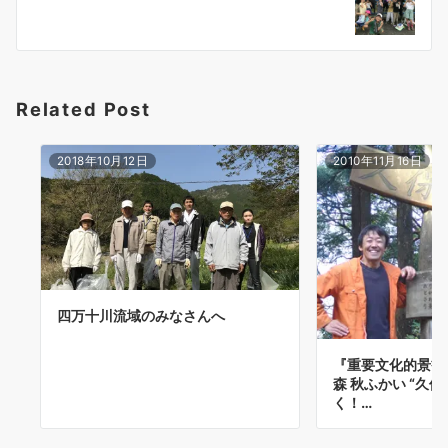
ョ
ン
Related Post
2018年10月12日
2010年11月16日
四万十川流域のみなさんへ
『重要文化的景観
森 秋ふかい “久
く！…