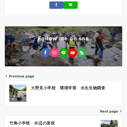
Follow me on sns
Previous page
投
大野見小学校 環境学習 水生生物調査
稿
ナ
ビ
ゲ
Next page
ー
竹島小学校 水辺の楽校
シ