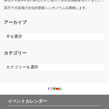
四万十川流域の文化的景観シンポジウムを開催します。
アーカイブ
ア
ー
カ
イ
カテゴリー
ブ
カ
テ
ゴ
リ
ー
イベントカレンダー