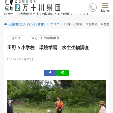
Menu
四万十川の清流保全と流域の振興のための活動をしています
公益財団法人 四万十川財団
ブログ
田野々小学校 環境学習 水生生物
ブログ
四万十川の環境学習
田野々小学校 環境学習 水生生物調査
2024年6月17日