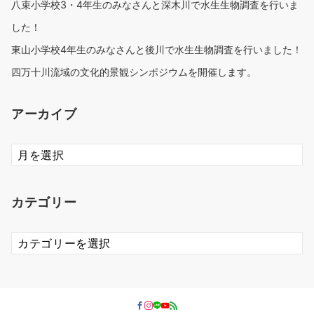
八束小学校3・4年生のみなさんと深木川で水生生物調査を行いま
した！
東山小学校4年生のみなさんと後川で水生生物調査を行いました！
四万十川流域の文化的景観シンポジウムを開催します。
アーカイブ
ア
ー
カ
イ
カテゴリー
ブ
カ
テ
ゴ
リ
ー