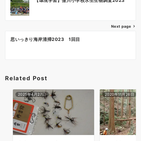
【環境学習】窪川小学校水生生物調査2023
稿
ナ
ビ
ゲ
Next page
ー
思いっきり海岸清掃2023 1回目
シ
ョ
ン
Related Post
2025年4月27日
2020年11月26日