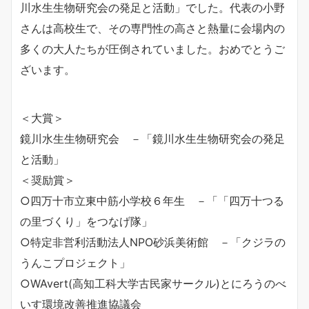
川水生生物研究会の発足と活動」でした。代表の小野
さんは高校生で、その専門性の高さと熱量に会場内の
多くの大人たちが圧倒されていました。おめでとうご
ざいます。
＜大賞＞
鏡川水生生物研究会 －「鏡川水生生物研究会の発足
と活動」
＜奨励賞＞
○四万十市立東中筋小学校６年生 －「「四万十つる
の里づくり」をつなげ隊」
○特定非営利活動法人NPO砂浜美術館 －「クジラの
うんこプロジェクト」
○WAvert(高知工科大学古民家サークル)とにろうのべ
いす環境改善推進協議会