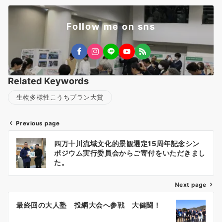
Follow me on sns
Related Keywords
生物多様性こうちプラン大賞
Previous page
投
四万十川流域文化的景観選定15周年記念シン
稿
ポジウム実行委員会からご寄付をいただきまし
ナ
た。
ビ
ゲ
Next page
ー
最終回の大人塾 投網大会へ参戦 大健闘！
シ