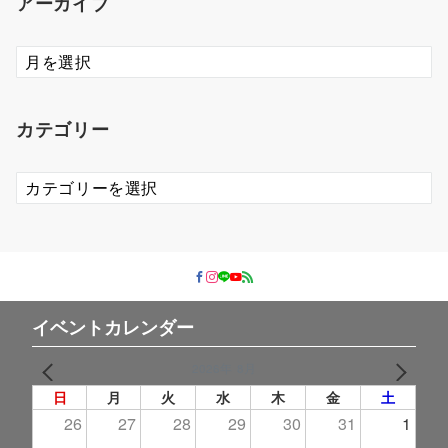
アーカイブ
ア
ー
カ
イ
カテゴリー
ブ
カ
テ
ゴ
リ
ー
イベントカレンダー
2026年 8月
PREV
NEXT
日
月
火
水
木
金
土
26
27
28
29
30
31
1