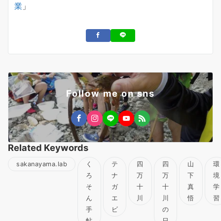
業
」
Follow me on sns
Related Keywords
sakanayama.lab
く
テ
四
四
山
環
ろ
ナ
万
万
下
境
そ
ガ
十
十
真
学
ん
エ
川
川
悟
習
手
ビ
の
帖
日