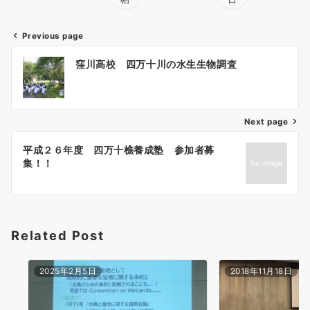
Previous page
投
窪川高校 四万十川の水生生物調査
稿
ナ
ビ
ゲ
Next page
ー
平成２６年度 四万十樵養成塾 参加者募
シ
集！！
ョ
ン
Related Post
2025年2月5日
2018年11月18日