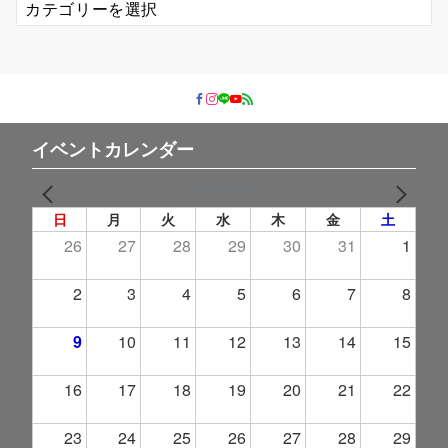
テ
ゴ
リ
ー
イベントカレンダー
2026年 8月
PREV
NEXT
日
月
火
水
木
金
土
26
27
28
29
30
31
1
2
3
4
5
6
7
8
9
10
11
12
13
14
15
16
17
18
19
20
21
22
23
24
25
26
27
28
29