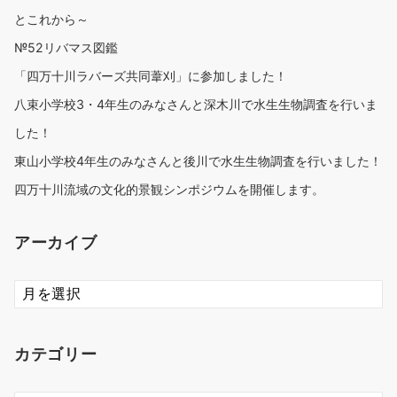
とこれから～
№52リバマス図鑑
「四万十川ラバーズ共同葦刈」に参加しました！
八束小学校3・4年生のみなさんと深木川で水生生物調査を行いま
した！
東山小学校4年生のみなさんと後川で水生生物調査を行いました！
四万十川流域の文化的景観シンポジウムを開催します。
アーカイブ
ア
ー
カ
イ
カテゴリー
ブ
カ