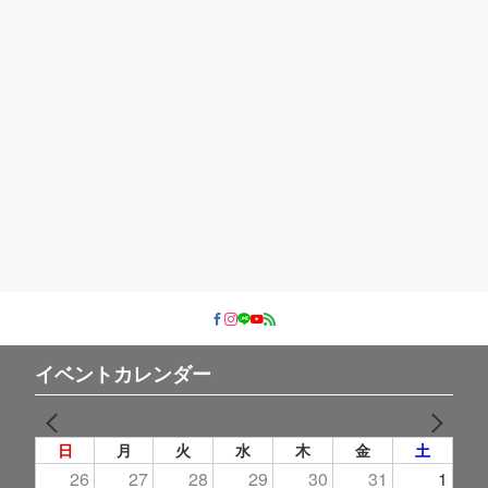
イベントカレンダー
2026年 8月
PREV
NEXT
日
月
火
水
木
金
土
26
27
28
29
30
31
1