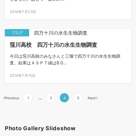
2014年7月23日
ブログ
窪川高校 四万十川の水生生物調査
今日は窪川高校のみなさんと三堰で四万十川の水生生物調
査。結果はＡＳＰＴ値は8.0...
2014年7月15日
投
…
Previous
1
3
4
5
Next
稿
の
ペ
ー
Photo Gallery Slideshow
ジ