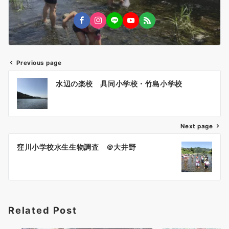
Previous page
投
水辺の楽校 具同小学校・竹島小学校
稿
ナ
ビ
ゲ
Next page
ー
窪川小学校水生生物調査 ＠大井野
シ
ョ
ン
Related Post