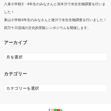
八束小学校3・4年生のみなさんと深木川で水生生物調査を行いま
した！
東山小学校4年生のみなさんと後川で水生生物調査を行いました！
四万十川流域の文化的景観シンポジウムを開催します。
アーカイブ
ア
ー
カ
イ
カテゴリー
ブ
カ
テ
ゴ
リ
ー