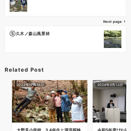
ナ
ビ
ゲ
Next page
ー
⑤久木ノ森山風景林
シ
ョ
ン
Related Post
2023年12月14日
2024年3月12日
大野見小学校 3.4年生と源流探検
令和5年度びわ湖