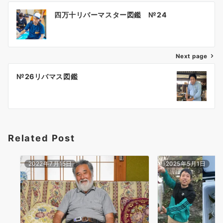
投
四万十リバーマスター図鑑 №24
稿
ナ
ビ
ゲ
Next page
ー
№26リバマス図鑑
シ
ョ
ン
Related Post
2022年7月15日
2025年5月1日