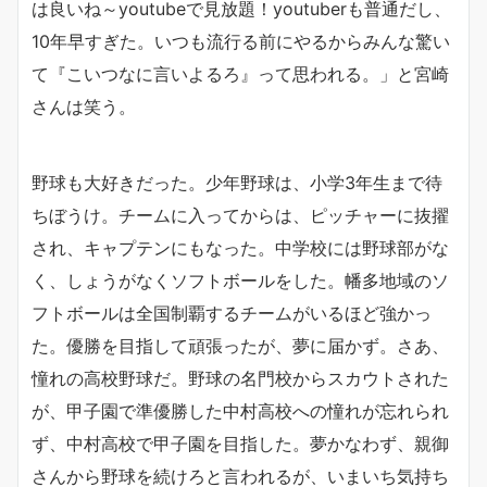
は良いね～youtubeで見放題！youtuberも普通だし、
10年早すぎた。いつも流行る前にやるからみんな驚い
て『こいつなに言いよるろ』って思われる。」と宮崎
さんは笑う。
野球も大好きだった。少年野球は、小学3年生まで待
ちぼうけ。チームに入ってからは、ピッチャーに抜擢
され、キャプテンにもなった。中学校には野球部がな
く、しょうがなくソフトボールをした。幡多地域のソ
フトボールは全国制覇するチームがいるほど強かっ
た。優勝を目指して頑張ったが、夢に届かず。さあ、
憧れの高校野球だ。野球の名門校からスカウトされた
が、甲子園で準優勝した中村高校への憧れが忘れられ
ず、中村高校で甲子園を目指した。夢かなわず、親御
さんから野球を続けろと言われるが、いまいち気持ち