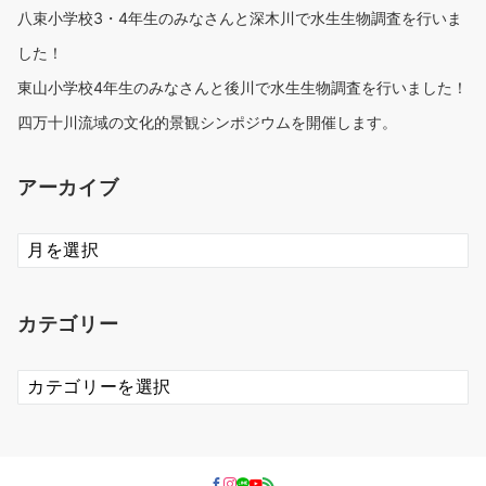
八束小学校3・4年生のみなさんと深木川で水生生物調査を行いま
した！
東山小学校4年生のみなさんと後川で水生生物調査を行いました！
四万十川流域の文化的景観シンポジウムを開催します。
アーカイブ
ア
ー
カ
イ
カテゴリー
ブ
カ
テ
ゴ
リ
ー