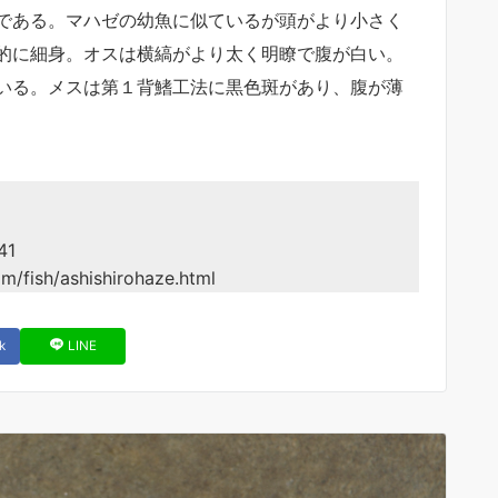
である。マハゼの幼魚に似ているが頭がより小さく
的に細身。オスは横縞がより太く明瞭で腹が白い。
いる。メスは第１背鰭工法に黒色斑があり、腹が薄
41
fish/ashishirohaze.html
k
LINE