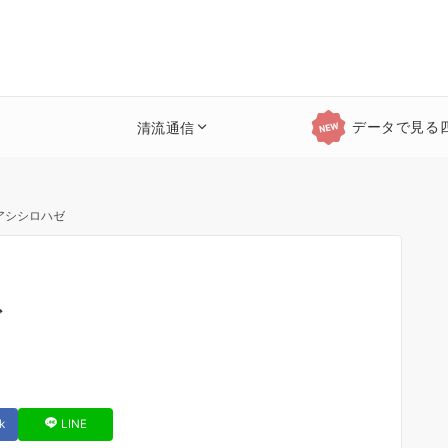
データで見る
清流通信
アシシロハゼ
ゼ
k
LINE