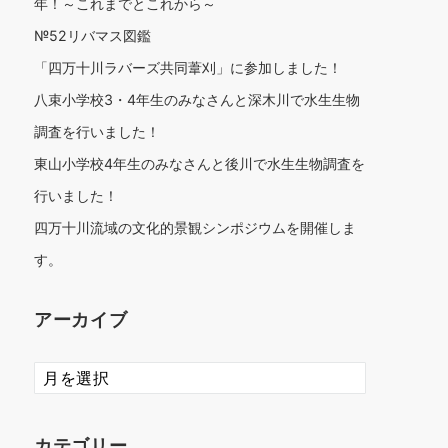
年！～これまでとこれから～
№52リバマス図鑑
「四万十川ラバーズ共同葦刈」に参加しました！
八束小学校3・4年生のみなさんと深木川で水生生物
調査を行いました！
東山小学校4年生のみなさんと後川で水生生物調査を
行いました！
四万十川流域の文化的景観シンポジウムを開催しま
す。
アーカイブ
ア
ー
カ
イ
カテゴリー