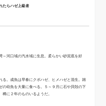
れたらハゼ上級者
湾～河口域の汽水域に生息。柔らかい砂泥底を好
れる。成魚は早春にクボハゼ、ヒメハゼと混生。雑
ゼの幼魚を大量に食べる。５～９月に石や貝殻の下
、稀に２年のものいるようだ。