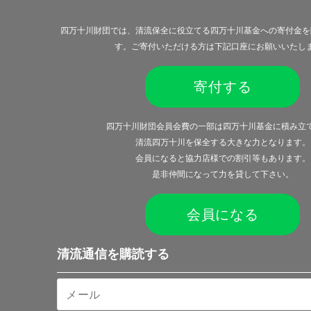
四万十川財団では、清流保全に役立てる四万十川基金への寄付金を
す。ご寄付いただける方は下記口座にお願いいたし
寄付する
四万十川財団会員会費の一部は四万十川基金に積み立
清流四万十川を保全する大きな力となります。
会員になると
協力店様での割引等
もあります。
是非仲間になって力を貸して下さい。
会員になる
清流通信を購読する